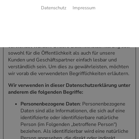
1 Begriffsbestimmungen
Datenschutz
Impressum
Die Datenschutzerklärung der Bittner GmbH & Co. KG
beruht auf den Begrifflichkeiten, die durch den
Europäischen Richtlinien- und Verordnungsgeber beim
Erlass der Datenschutz-Grundverordnung (DSGVO)
verwendet wurden. Unsere Datenschutzerklärung soll
sowohl für die Öffentlichkeit als auch für unsere
Kunden und Geschäftspartner einfach lesbar und
verständlich sein. Um dies zu gewährleisten, möchten
wir vorab die verwendeten Begrifflichkeiten erläutern.
Wir verwenden in dieser Datenschutzerklärung unter
anderem die folgenden Begriffe:
Personenbezogene Daten
: Personenbezogene
Daten sind alle Informationen, die sich auf eine
identifizierte oder identifizierbare natürliche
Person (im Folgenden „betroffene Person“)
beziehen. Als identifizierbar wird eine natürliche
Person angesehen, die direkt oder indirekt,