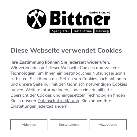
Diese Webseite verwendet Cookies
Ihre Zustimmung können Sie jederzeit widerrufen.
Wir verwenden auf dieser Webseite Cookies und weitere
Technologien, um Ihnen ein bestmögliches Nutzungserlebnis
Datenschutzerklärung
zu bieten. Sie können das Setzen von Cookies auch ablehnen
und unsere Seite nur mit den technisch notwendigen Cookies
nutzen. Weitere Informationen, sowie eine detaillierte
Wir bedanken uns für Ihren Besuch bei Bittner GmbH & Co.
Übersicht der Cookies und eingesetzten Technologien finden
KG. Der sichere Umgang mit Ihren Daten ist uns besonders
Sie in unserer
Datenschutzerklärung
. Sie können Ihre
wichtig. Wir möchten Sie daher hiermit ausführlich über
Einstellungen
jederzeit ändern.
die Verwendung Ihrer Daten bei dem Besuch unseres
Webauftritts informieren.
Ablehnen
Ablehnen
Einstellungen
Akzeptieren